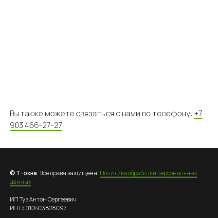
Вы также можете связаться с нами по телефону:
+7
903 466-27-27
© Т-окна
. Все права защищены.
Политика обработки персональных
данных
ИП Туз Антон Сергеевич
ИНН: 010403828097